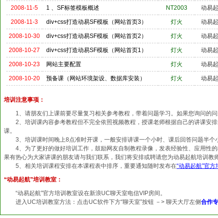
2008-11-5
1 、SF标签模板概述
NT2003
动易
2008-11-3
div+css打造动易SF模板（网站首页3）
灯火
动易
2008-10-30
div+css打造动易SF模板（网站首页2）
灯火
动易
2008-10-27
div+css打造动易SF模板（网站首页1）
灯火
动易
2008-10-23
网站主要配置
灯火
动易
2008-10-20
预备课（网站环境架设、数据库安装）
灯火
动易
培训注意事项：
1、请朋友们上课前要尽量复习相关参考教程，带着问题学习。如果您询问的问
2、培训课内容参考教程但不完全依照视频教程，授课老师根据自己的讲课安排进
课。
3、培训课时间晚上8点准时开课，一般安排讲课一个小时、课后回答问题半个
4、为了更好的做好培训工作，鼓励网友自制教程录像，发表经验性、应用性的
果有热心为大家讲课的朋友请与我们联系，我们将安排或聘请您为动易起航培训教
5、相关培训课程安排在本课程表中排序，重要通知随时发布在
“动易起航”官
“动易起航”培训教室：
“动易起航”官方培训教室设在新浪UC聊天室电信VIP房间。
进入UC培训教室方法：点击UC软件下方“聊天室”按钮 －> 聊天大厅左侧
合作专