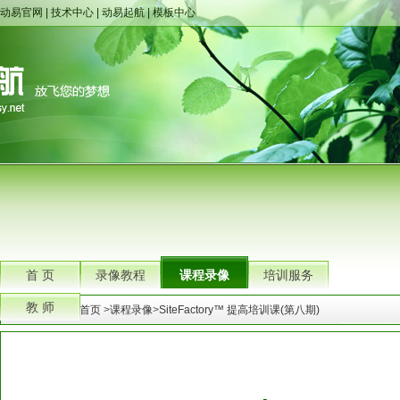
动易官网
|
技术中心
|
动易起航
|
模板中心
首 页
录像教程
课程录像
培训服务
教 师
您的位置：
首页
>
课程录像
>
SiteFactory™ 提高培训课(第八期)