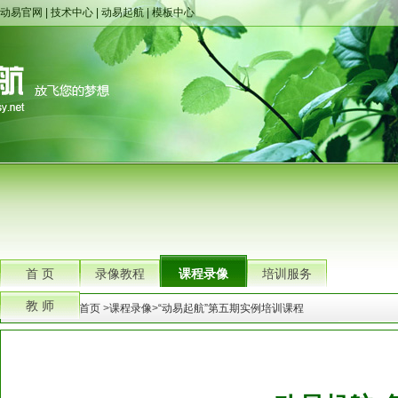
动易官网
|
技术中心
|
动易起航
|
模板中心
首 页
录像教程
课程录像
培训服务
教 师
您的位置：
首页
>
课程录像
>
“动易起航”第五期实例培训课程