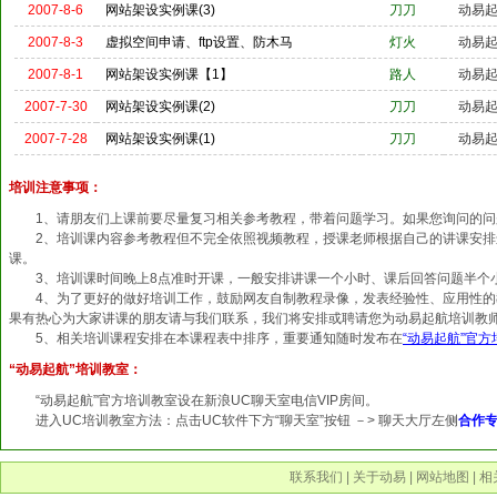
2007-8-6
网站架设实例课(3)
刀刀
动易
2007-8-3
虚拟空间申请、ftp设置、防木马
灯火
动易
2007-8-1
网站架设实例课【1】
路人
动易
2007-7-30
网站架设实例课(2)
刀刀
动易
2007-7-28
网站架设实例课(1)
刀刀
动易
培训注意事项：
1、请朋友们上课前要尽量复习相关参考教程，带着问题学习。如果您询问的问
2、培训课内容参考教程但不完全依照视频教程，授课老师根据自己的讲课安排进
课。
3、培训课时间晚上8点准时开课，一般安排讲课一个小时、课后回答问题半个
4、为了更好的做好培训工作，鼓励网友自制教程录像，发表经验性、应用性的
果有热心为大家讲课的朋友请与我们联系，我们将安排或聘请您为动易起航培训教
5、相关培训课程安排在本课程表中排序，重要通知随时发布在
“动易起航”官
“动易起航”培训教室：
“动易起航”官方培训教室设在新浪UC聊天室电信VIP房间。
进入UC培训教室方法：点击UC软件下方“聊天室”按钮 －> 聊天大厅左侧
合作专
联系我们
|
关于动易
|
网站地图
|
相