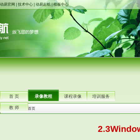
动易官网
|
技术中心
|
动易起航
|
模板中心
首 页
录像教程
课程录像
培训服务
教 师
您的位置：
首页
2.3Wind