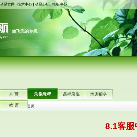
动易官网
|
技术中心
|
动易起航
|
模板中心
首 页
录像教程
课程录像
培训服务
教 师
您的位置：
首页
8.1客